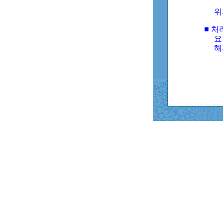
위
■ 처
요
해