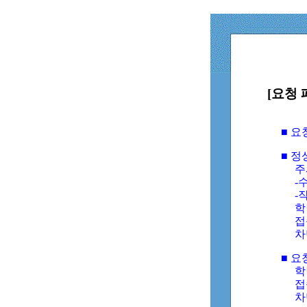
[요청 
■ 
■ 
주
-수
-
학
접
차
■ 요
학번
접속
차단