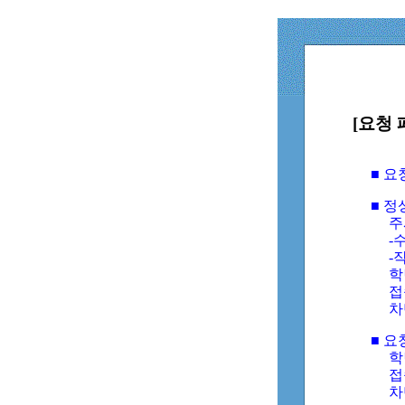
[요청 
■ 
■ 
주
-수
-
학
접
차
■ 요
학번
접속
차단