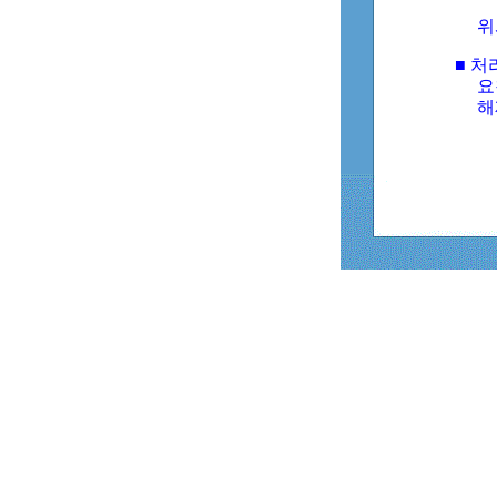
위
■ 처
요
해