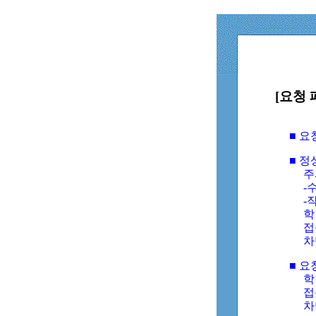
[요청 
■ 
■ 
주
-수
-
학
접
차
■ 요
학번
접속
차단