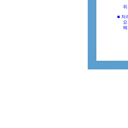
위
■ 처
요
해