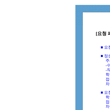
[요청 
■ 
■ 
주
-수
-
학
접
차
■ 요
학번
접속
차단