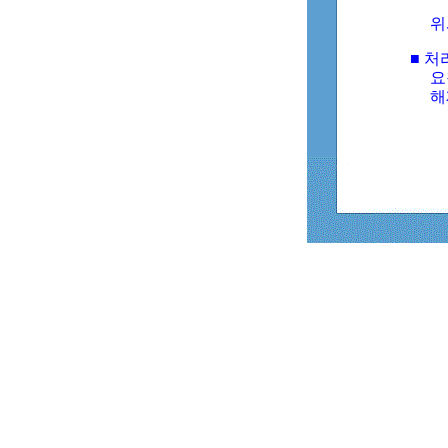
위
■ 처
요
해