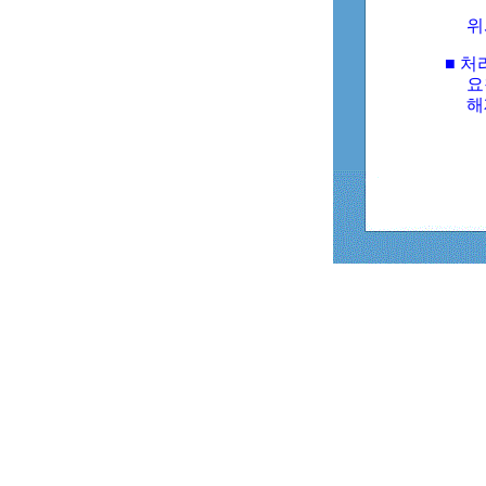
위
■ 처
요
해