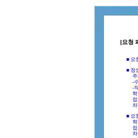
[요청 
■ 
■ 
주
-수
-
학
접
차
■ 요
학번
접속
차단