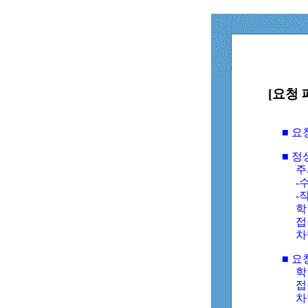
[요청 
■ 
■ 
주
-수
-
학
접
차
■ 요
학번
접속
차단