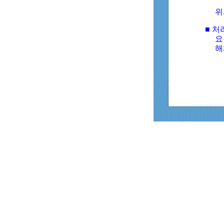
위
■ 처
요
해